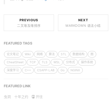
PREVIOUS
NEXT
二叉堆及堆排序
MARKDOWN 语法小结
FEATURED TAGS
论文笔记
Wiki
网络
算法
STL
数据结构
图
CheatSheet
TCP
TLS
WSL
分布式
操作系统
深度学习
C++
CSAPP-LAB
Go
NGINX
FEATURED LINK
虫洞
十年之约
开往