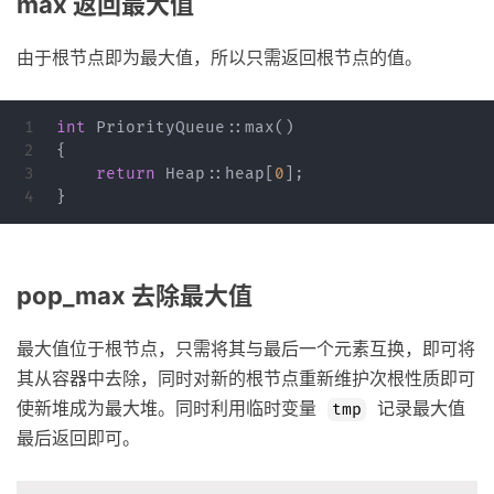
max 返回最大值
由于根节点即为最大值，所以只需返回根节点的值。
1

int
PriorityQueue
::
max
()
2

{
3

return
Heap
::
heap
[
0
];
}
pop_max 去除最大值
最大值位于根节点，只需将其与最后一个元素互换，即可将
其从容器中去除，同时对新的根节点重新维护次根性质即可
使新堆成为最大堆。同时利用临时变量
记录最大值
tmp
最后返回即可。