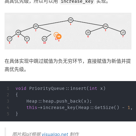
高其优先级，所以可以用
实现。
increase_key
在具体实现中跳过赋值为负无穷环节，直接赋值为新值并提
高优先级。
1

void
PriorityQueue
::
insert
(
int
x
)
2

{
3

Heap
::
heap
.
push_back
(
x
);
4

this
->
increase_key
(
Heap
::
GetSize
()
-
1
,
}
图片和gif根据
visualgo.net
制作