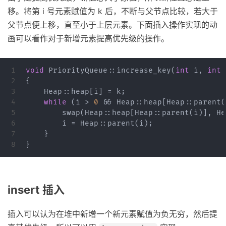
移。将第 i 号元素赋值为 k 后，不断与父节点比较，若大于
父节点便上移，直至小于上层元素。下面插入操作实现的动
画可以看作对于新增元素提高优先级的操作。
1

void
PriorityQueue
::
increase_key
(
int
i
,
int
2

{
3

Heap
::
heap
[
i
]
=
k
;
4

while
(
i
>
0
&&
Heap
::
heap
[
Heap
::
parent
(
5

swap
(
Heap
::
heap
[
Heap
::
parent
(
i
)],
He
6

i
=
Heap
::
parent
(
i
);
7

}
}
insert 插入
插入可以认为在堆中新增一个新元素赋值为负无穷，然后提