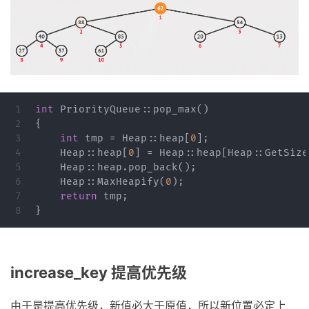
1

int
PriorityQueue
::
pop_max
()
2

{
3

int
tmp
=
Heap
::
heap
[
0
];
4

Heap
::
heap
[
0
]
=
Heap
::
heap
[
Heap
::
GetSize
5

Heap
::
heap
.
pop_back
();
6

Heap
::
MaxHeapify
(
0
);
7

return
tmp
;
}
increase_key 提高优先级
由于是提高优先级，新值必大于原值，所以新位置必定上