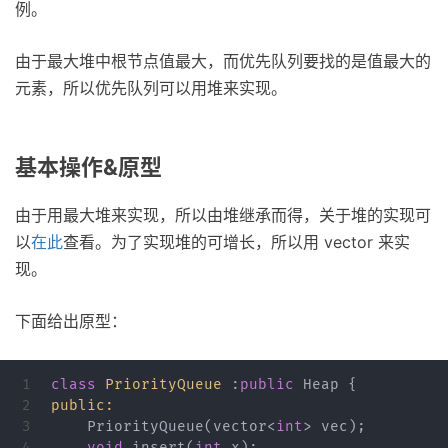
例。
由于最大堆中根节点值最大，而优先队列要找的是值最大的
元素，所以优先队列可以用堆来实现。
基本操作&原型
由于用最大堆来实现，所以由堆继承而得，关于堆的实现可
以
在此
查看。为了实现堆的可增长，所以用 vector 来实
现。
下面给出原型：
1

class
PriorityQueue
:
public
Heap
{
2

public:
3

PriorityQueue
(
vector
<
int
>
vec
);
4

void
insert
(
int
x
);