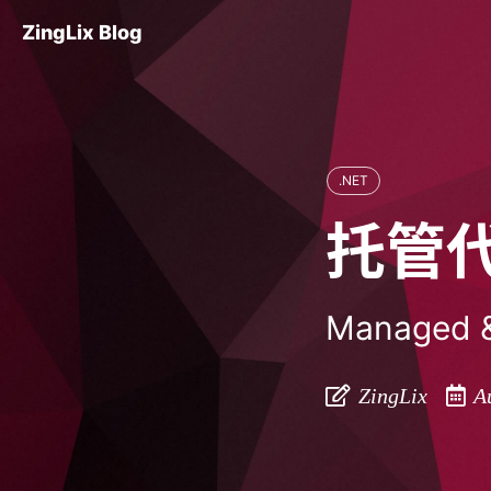
ZingLix Blog
.NET
托管
Managed 
ZingLix
Au