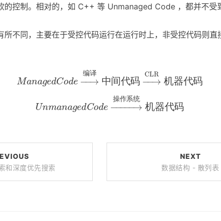
控制。相对的，如 C++ 等 Unmanaged Code ，都并不
有所不同，主要在于受控代码运行在运行时上，非受控代码则直
M
a
n
a
g
e
d
C
o
d
e
→
编
译
中
间
代
码
→
CLR
机
器
代
码
编
译
CLR
−
−
→
中
间
代
码
−
−
→
机
器
代
码
M
a
n
a
g
e
d
C
o
d
e
U
n
m
a
n
a
g
e
d
C
o
d
e
→
操作系统
机
器
代
码
操
作
系
统
−
−−−−
→
机
器
代
码
U
n
m
a
n
a
g
e
d
C
o
d
e
EVIOUS
NEXT
索和深度优先搜索
数据结构 - 散列表