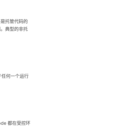
不是托管代码的
制。典型的非托
独立于任何一个运行
。
ode 都在受控环