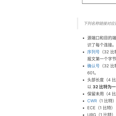
下列名称链接对应
源端口和目的端口
识了每个连接
序列号
（32 
报文第一个字
确认号
（32 
601。
头部长度（4 
以
32 比特为
保留未用（4 
CWR
（1 比
ECE（1 比特
URG（1 比特