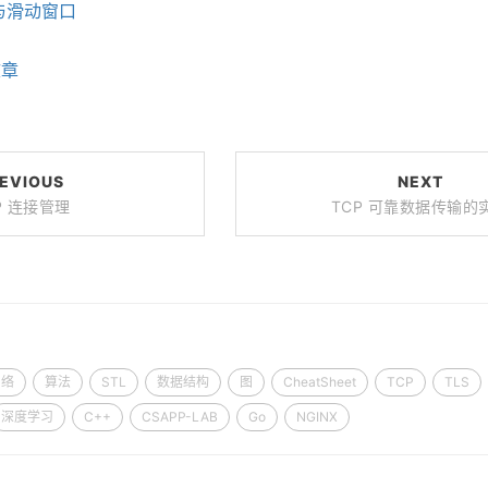
制与滑动窗口
文章
EVIOUS
NEXT
P 连接管理
TCP 可靠数据传输的
网络
算法
STL
数据结构
图
CheatSheet
TCP
TLS
深度学习
C++
CSAPP-LAB
Go
NGINX