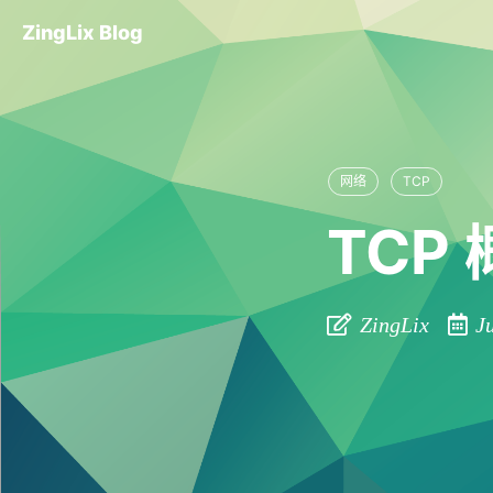
ZingLix Blog
网络
TCP
TCP
ZingLix
Ju