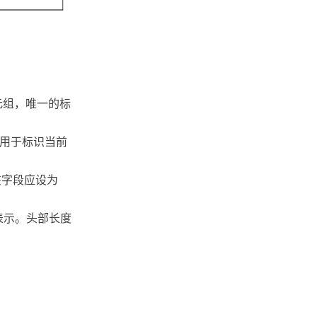
四元组，唯一的标
段用于标识当前
该字段应设为
表示。头部长度