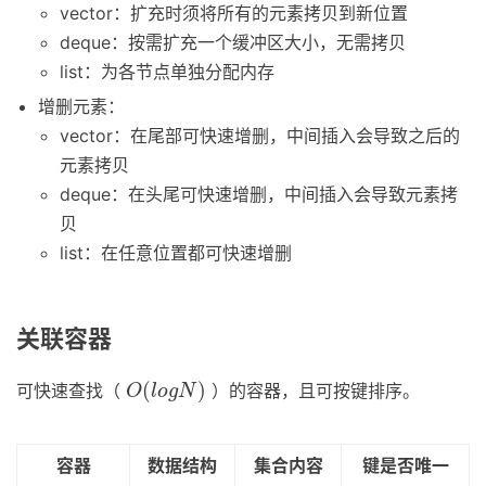
vector：扩充时须将所有的元素拷贝到新位置
deque：按需扩充一个缓冲区大小，无需拷贝
list：为各节点单独分配内存
增删元素：
vector：在尾部可快速增删，中间插入会导致之后的
元素拷贝
deque：在头尾可快速增删，中间插入会导致元素拷
贝
list：在任意位置都可快速增删
关联容器
O
(
l
o
g
N
)
(
)
可快速查找（
）的容器，且可按键排序。
O
l
o
g
N
容器
数据结构
集合内容
键是否唯一