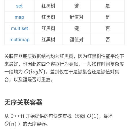
set
红黑树
键
是
map
红黑树
键值对
是
multiset
红黑树
键
否
multimap
红黑树
键值对
否
关联容器底层数据结构均为红黑树，因为红黑树性能平均下
来最好，也因此这四个容器行为类似，一般操作时间复杂度
O
(
l
o
g
N
)
(
)
一般均为
，差别仅在于是键集合还是键值对集
O
l
o
g
N
合，以及键是否可重复。
无序关联容器
O
(
1
)
(
1
)
从 C++11 开始提供的可快速查找（均摊
，最坏
O
O
(
n
)
(
)
）的无序容器。
O
n