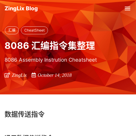
ZingLix Blog
Tog
nav
汇编
CheatSheet
8086 汇编指令集整理
8086 Assembly Instrution Cheatsheet
ZingLix
October 14, 2018
数据传送指令