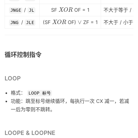
X
O
R
/
SF
OF = 1
不大于等于 / 
X
O
R
JNGE
JL
X
O
R
∨
∨
/
(SF
OF)
ZF = 1
不大于 / 小于
X
O
R
JNG
JLE
循环控制指令
LOOP
格式：
LOOP 标号
功能：跳至标号继续循环，每执行一次 CX 减一，若减
一后为零则不跳转。
LOOPE & LOOPNE