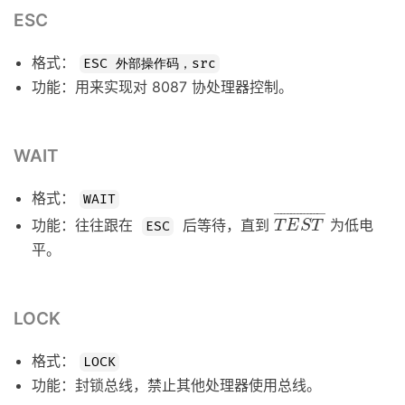
ESC
格式：
ESC 外部操作码，src
功能：用来实现对 8087 协处理器控制。
WAIT
格式：
WAIT
T
E
S
T
¯
¯
¯¯¯¯¯¯¯¯¯¯¯¯¯
¯
功能：往往跟在
后等待，直到
为低电
T
E
S
T
ESC
平。
LOCK
格式：
LOCK
功能：封锁总线，禁止其他处理器使用总线。