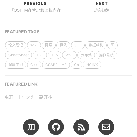
PREVIOUS
NEXT
「OS」内存管理和虚拟内存
动态规划
FEATURED TAGS
论文笔记
Wiki
网络
算法
STL
数据结构
图
CheatSheet
TCP
TLS
WSL
分布式
操作系统
深度学习
C++
CSAPP-LAB
Go
NGINX
FEATURED LINK
虫洞
十年之约
开往