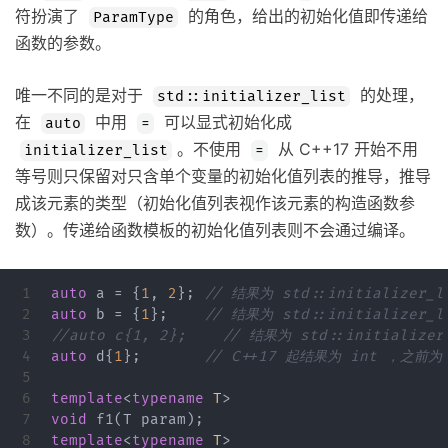
符扮演了
的角色，给出的初始化值即传递给
ParamType
函数的参数。
唯一不同的是对于
的处理，
std::initializer_list
在
中用
可以显式初始化成
auto
=
。不使用
从 C++17 开始不用
initializer_list
=
等号则只保留对只含单个变量的初始化值列表的推导，推导
成该元素的类型（初始化值列表视作该元素的构造函数参
数）。传递给函数模板的初始化值列表则不会通过编译。
1

auto
a
=
{
1
,
2
};
// 结果为 std::initializer_l
2

auto
b
=
{
1
};
// 结果为 std::initializer_l
3

//auto c{1, 2};    // 结果为 std::initialize
4

auto
d
{
1
};
// C++17 起结果为 int ，之前为 i
5

6

template
<
typename
T
>
7

void
f1
(
T
param
);
8

template
<
typename
T
>