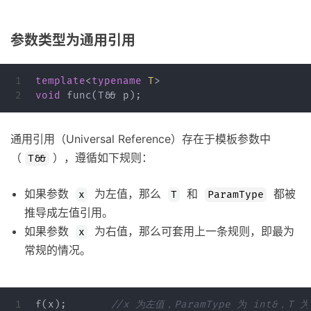
参数类型为通用引用
1

template
<
typename
T
>
void
func
(
T
&&
p
);
通用引用（Universal Reference）存在于模板参数中
（
），遵循如下规则：
T&&
如果参数
为左值，那么
和
都被
x
T
ParamType
推导成左值引用。
如果参数
为右值，那么可套用上一条规则，即最为
x
常规的情况。
1

f
(
x
);
//x 为左值，ParamType 为 int&，T 为