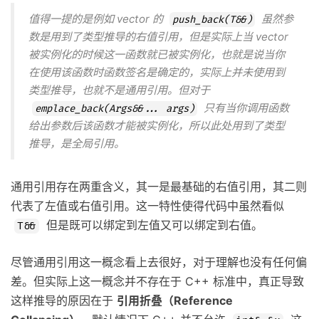
值得一提的是例如 vector 的
虽然参
push_back(T&&)
数是用到了类型推导的右值引用，但是实际上当 vector
被实例化的时候这一函数就已被实例化，也就是说当你
在使用该函数时函数签名是确定的，实际上并未使用到
类型推导，也就不是通用引用。但对于
只有当你调用函数
emplace_back(Args&&... args)
给出参数后该函数才能被实例化，所以此处用到了类型
推导，是全局引用。
通用引用存在两重含义，其一是最基础的右值引用，其二则
代表了左值或右值引用。这一特性使得代码中虽然看似
但是既可以绑定到左值又可以绑定到右值。
T&&
尽管通用引用这一概念看上去很好，对于理解也没有任何偏
差。但实际上这一概念并不存在于 C++ 标准中，真正导致
这样推导的原因在于
引用折叠（Reference