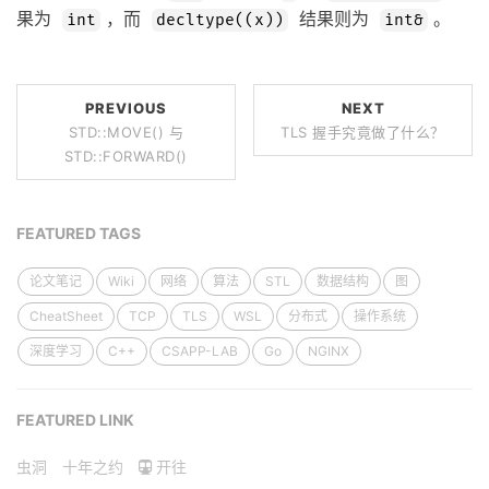
果为
，而
结果则为
。
int
decltype((x))
int&
PREVIOUS
NEXT
STD::MOVE() 与
TLS 握手究竟做了什么？
STD::FORWARD()
FEATURED TAGS
论文笔记
Wiki
网络
算法
STL
数据结构
图
CheatSheet
TCP
TLS
WSL
分布式
操作系统
深度学习
C++
CSAPP-LAB
Go
NGINX
FEATURED LINK
虫洞
十年之约
开往