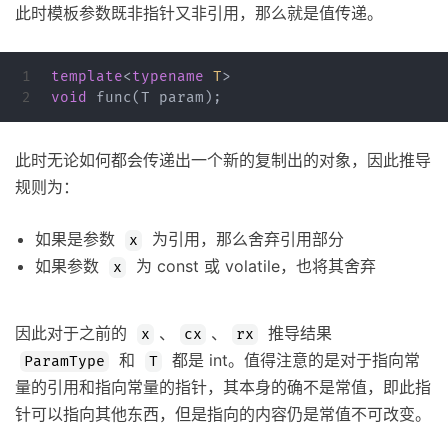
此时模板参数既非指针又非引用，那么就是值传递。
1

template
<
typename
T
>
void
func
(
T
param
);
此时无论如何都会传递出一个新的复制出的对象，因此推导
规则为：
如果是参数
为引用，那么舍弃引用部分
x
如果参数
为 const 或 volatile，也将其舍弃
x
因此对于之前的
、
、
推导结果
x
cx
rx
和
都是 int。值得注意的是对于指向常
ParamType
T
量的引用和指向常量的指针，其本身的确不是常值，即此指
针可以指向其他东西，但是指向的内容仍是常值不可改变。