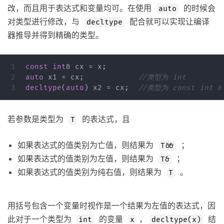
改，而且用于表达式和变量均可。在使用
的时候会
auto
对类型进行修改，与
配合就可以实现让编译
decltype
器推导并得到精确的类型。
1

const
int
&
cx
=
x
;
2

auto
x1
=
cx
;
//类型为 int
decltype
(
auto
)
x2
=
cx
;
//类型为 const int &
若参数是类型为
的表达式，且
T
如果表达式的值类别为亡值，则结果为
；
T&&
如果表达式的值类别为左值，则结果为
；
T&
如果表达式的值类别为纯右值，则结果为
。
T
用括号包含一个变量时视作是一个结果为左值的表达式，因
此对于一个类型为
的变量
，
结
int
x
decltype(x)