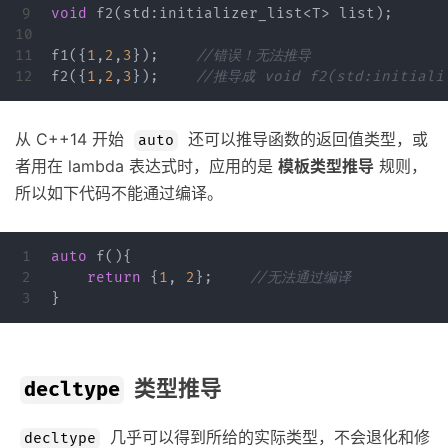
9

void
f2
(
std
:
initializer_list
<
T
>
list
);
10

11

f1
({
1
,
2
,
3
});
//错误！无法推导
f2
({
1
,
2
,
3
});
//推导成 void f2(std:initiali
从 C++14 开始
还可以推导函数的返回值类型，或
auto
者用在 lambda 表达式时，应用的是
模板类型推导
规则，
所以如下代码不能通过编译。
1

auto
f
(){
2

return
{
1
,
2
};
//无法通过编译
}
类型推导
decltype
几乎可以得到所给的实际类型，不会退化和修
decltype