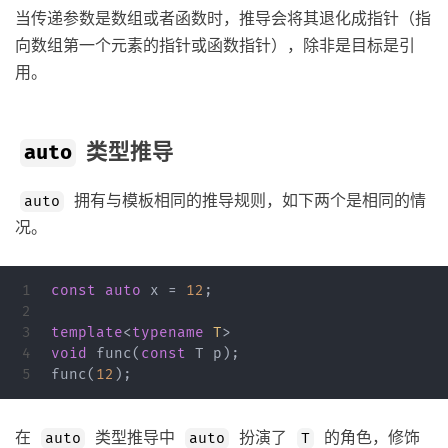
当传递参数是数组或者函数时，推导会将其退化成指针（指
向数组第一个元素的指针或函数指针），除非是目标是引
用。
类型推导
auto
拥有与模板相同的推导规则，如下两个是相同的情
auto
况。
1

const
auto
x
=
12
;
2

3

template
<
typename
T
>
4

void
func
(
const
T
p
);
func
(
12
);
在
类型推导中
扮演了
的角色，修饰
auto
auto
T