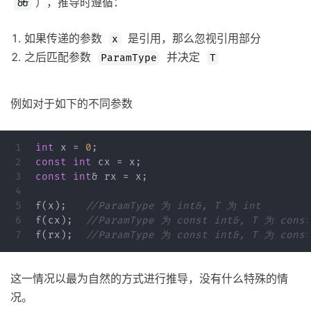
），推导时遵循：
&&
如果传递的参数
是引用，那么忽视引用部分
x
之后匹配参数
并决定
ParamType
T
例如对于如下的不同参数
1

int
x
=
0
;
2

const
int
cx
=
x
;
3

const
int
&
rx
=
x
;
4

5

f
(
x
);
//ParamType 为 int&, T 为 int
6

f
(
cx
);
//ParamType 为 const int&, T 为 const
f
(
rx
);
//ParamType 为 const int&, T 为 const
这一情况以最为自然的方式进行推导，没有什么特殊的情
况。