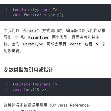
1

template
<
typename
T
>
void
func
(
ParamType
p
);
当我们以
方式调用时，编译器会帮我们自动推
func(x)
导出
和
两个类型，且两者可能并不一
T
ParamType
样，因为
可能会带有
或者
引
ParamType
const
&
用修饰符。
参数类型为引用或指针
1

template
<
typename
T
>
void
func
(
T
&
p
);
这种情况不包括通用引用（Universal Reference,