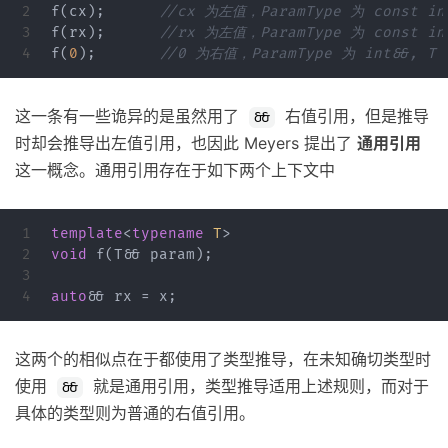
2

f
(
cx
);
//cx 为左值，ParamType 为 const in
3

f
(
rx
);
//rx 为左值，ParamType 为 const in
f
(
0
);
//0 为右值，ParamType 为 int&&, T 
这一条有一些诡异的是虽然用了
右值引用，但是推导
&&
时却会推导出左值引用，也因此 Meyers 提出了
通用引用
这一概念。通用引用存在于如下两个上下文中
1

template
<
typename
T
>
2

void
f
(
T
&&
param
);
3

auto
&&
rx
=
x
;
这两个的相似点在于都使用了类型推导，在未知确切类型时
使用
就是通用引用，类型推导适用上述规则，而对于
&&
具体的类型则为普通的右值引用。