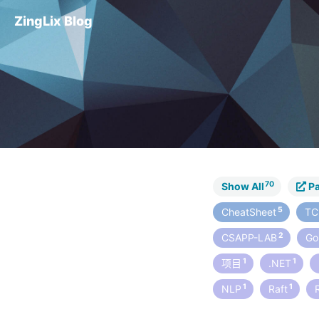
ZingLix Blog
70
Show All
Pa
5
CheatSheet
T
2
CSAPP-LAB
G
1
1
项目
.NET
1
1
NLP
Raft