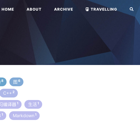
HOME
ABOUT
ARCHIVE
TRAVELLING
8
6
构
图
2
C++
1
1
习编译器
生活
1
1
8
Markdown