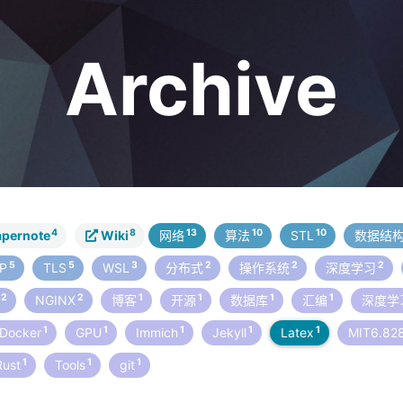
Archive
4
8
13
10
10
pernote
Wiki
网络
算法
STL
数据结
5
5
3
2
2
2
CP
TLS
WSL
分布式
操作系统
深度学习
2
2
1
1
1
1
o
NGINX
博客
开源
数据库
汇编
深度学
1
1
1
1
1
Docker
GPU
Immich
Jekyll
Latex
MIT6.82
1
1
1
Rust
Tools
git