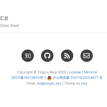
 汇总
Cheat Sheet
Copyright © ZingLix Blog 2025 |
License
|
Mirror
(
s
)
沪ICP备18012603号-1
沪公网安备 31011002004677 号
Email:
me@zinglix.xyz
| Theme by
Hux